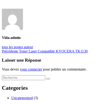
Vida-admin
tous les postes auteur
Navigation
Post
Précédente
Toner Laser Compatible KYOCERA TK1130
précédent:
de
Laisser une Réponse
l’article
Vous devez
vous connecter
pour publier un commentaire.
Categories
Uncategorized
(3)