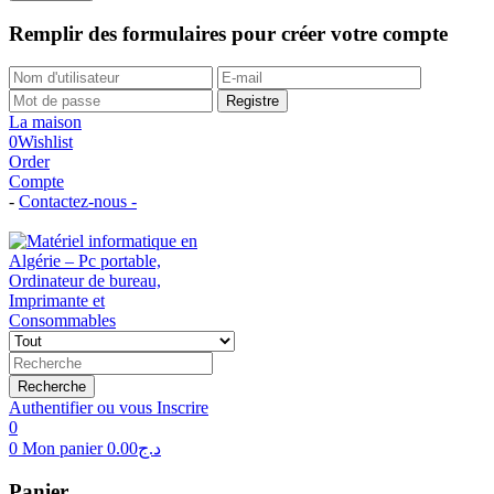
Remplir des formulaires pour créer votre compte
Registre
La maison
0
Wishlist
Order
Compte
-
Contactez-nous -
Tél: (+213)558 96 29 02
Recherche
Authentifier ou vous Inscrire
0
0
Mon panier
0.00
د.ج
Panier