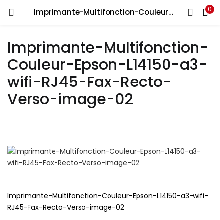
0
Recherche
Imprimante-Multifonction-Couleur-Epson-L14150-a3-wifi-RJ45-Fax-Recto-Verso-image-02
CONNEXION
REGISTRE
Imprimante-Multifonction-
Entrez votre nom d'utilisateur et le mot de passe pour vous
Couleur-Epson-L14150-a3-
connecter.
wifi-RJ45-Fax-Recto-
Verso-image-02
Se souvenir de moi
Connexion
Mot de passe perdu?
Imprimante-Multifonction-Couleur-Epson-L14150-a3-wifi-
RJ45-Fax-Recto-Verso-image-02