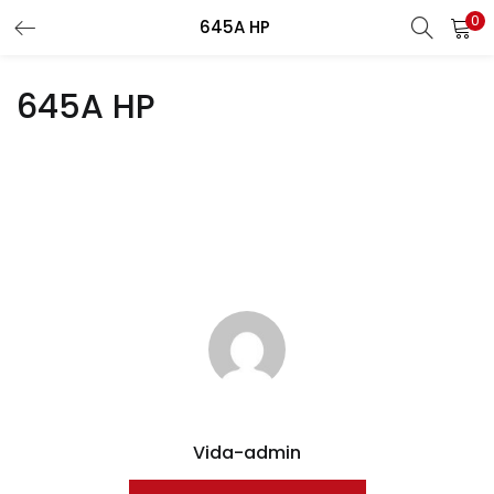
0
Recherche
645A HP
CONNEXION
REGISTRE
645A HP
Entrez votre nom d'utilisateur et le mot de passe pour vous
connecter.
Se souvenir de moi
Connexion
Mot de passe perdu?
Vida-admin