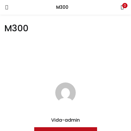
0
Recherche
M300
CONNEXION
REGISTRE
M300
Entrez votre nom d'utilisateur et le mot de passe pour vous
connecter.
Se souvenir de moi
Connexion
Mot de passe perdu?
Vida-admin