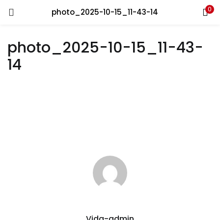
0
Recherche
photo_2025-10-15_11-43-14
CONNEXION
REGISTRE
photo_2025-10-15_11-43-
Entrez votre nom d'utilisateur et le mot de passe pour vous
14
connecter.
Se souvenir de moi
Connexion
Mot de passe perdu?
Vida-admin