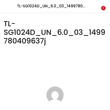
Recherche
TL-SG1024D_UN_6.0_03_1499780409637j
CONNEXION
REGISTRE
0
TL-
Entrez votre nom d'utilisateur et le mot de passe pour vous
SG1024D_UN_6.0_03_1499
connecter.
780409637j
Se souvenir de moi
Connexion
Mot de passe perdu?