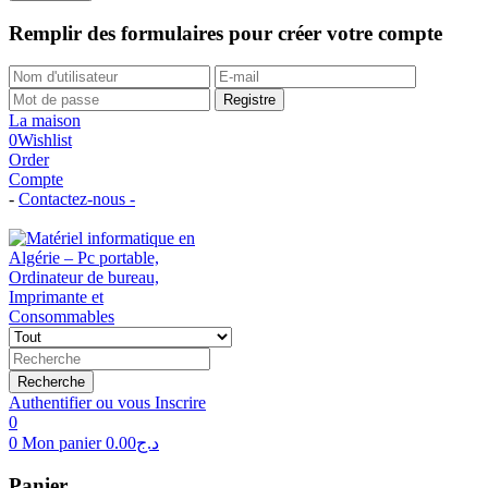
Remplir des formulaires pour créer votre compte
Registre
La maison
0
Wishlist
Order
Compte
-
Contactez-nous -
Tél: (+213)558 96 29 02
Recherche
Authentifier ou vous Inscrire
0
0
Mon panier
0.00
د.ج
Panier