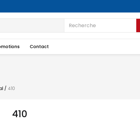
omotions
Contact
al
/
410
410