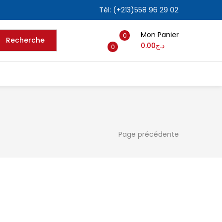
Tél: (+213)558 96 29 02
Mon Panier
0
Recherche
0.00
د.ج
0
Page précédente