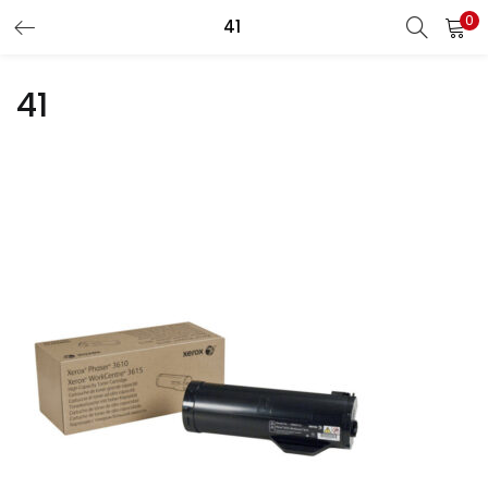
0
Recherche
41
CONNEXION
REGISTRE
41
Entrez votre nom d'utilisateur et le mot de passe pour vous
connecter.
Se souvenir de moi
Connexion
Mot de passe perdu?