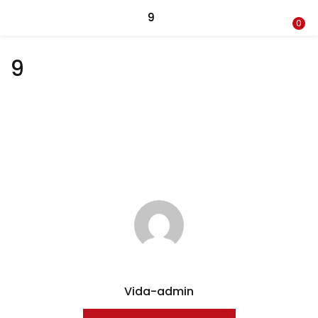
Recherche
9
CONNEXION
REGISTRE
0
9
Entrez votre nom d'utilisateur et le mot de passe pour vous
connecter.
Se souvenir de moi
Connexion
Mot de passe perdu?
Vida-admin