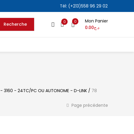
Tél: (+213)558 96 29 02
Mon Panier
0
0
Recherche
0.00
د.ج
S - 3160 - 24TC/PC OU AUTONOME - D-LINK
/
78
Page précédente