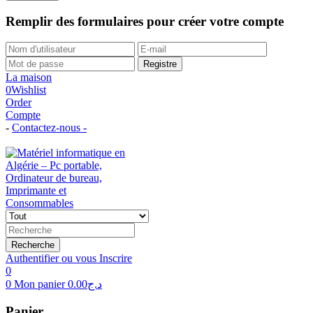
Remplir des formulaires pour créer votre compte
Registre
La maison
0
Wishlist
Order
Compte
-
Contactez-nous -
Tél: (+213)558 96 29 02
Recherche
Authentifier ou vous Inscrire
0
0
Mon panier
0.00
د.ج
Panier