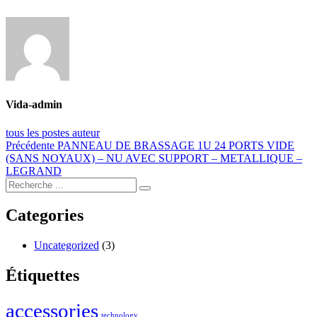
Vida-admin
tous les postes auteur
Navigation
Post
Précédente
PANNEAU DE BRASSAGE 1U 24 PORTS VIDE
précédent:
(SANS NOYAUX) – NU AVEC SUPPORT – METALLIQUE –
de
LEGRAND
l’article
Categories
Uncategorized
(3)
Étiquettes
accessories
technology