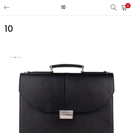
0
Recherche
10
CONNEXION
REGISTRE
10
Entrez votre nom d'utilisateur et le mot de passe pour vous
connecter.
Se souvenir de moi
Connexion
Mot de passe perdu?