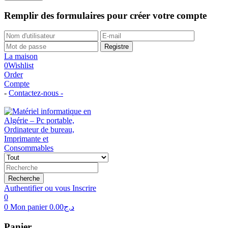
Remplir des formulaires pour créer votre compte
Registre
La maison
0
Wishlist
Order
Compte
-
Contactez-nous -
Tél: (+213)558 96 29 02
Recherche
Authentifier ou vous Inscrire
0
0
Mon panier
0.00
د.ج
Panier