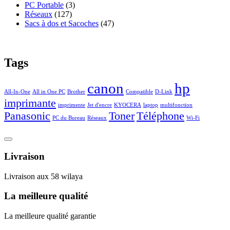
PC Portable
(3)
Réseaux
(127)
Sacs à dos et Sacoches
(47)
Tags
canon
hp
All-In-One
All in One PC
Brother
Compatible
D-Link
imprimante
imprimente
Jet d'encre
KYOCERA
laptop
multifonction
Panasonic
Toner
Téléphone
PC du Bureau
Réseaux
Wi-Fi
Livraison
Livraison aux 58 wilaya
La meilleure qualité
La meilleure qualité garantie