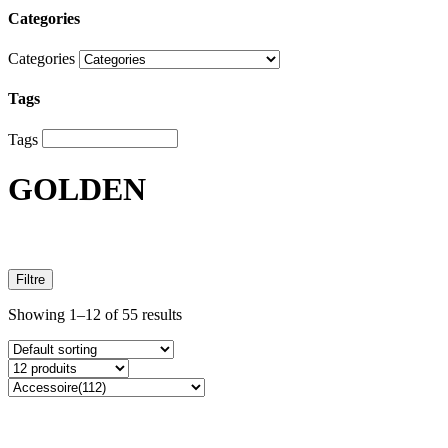
Categories
Categories
Tags
Tags
GOLDEN
Price
Filtre
Showing 1–12 of 55 results
On sale
(4)
Text search
Categories
Categories