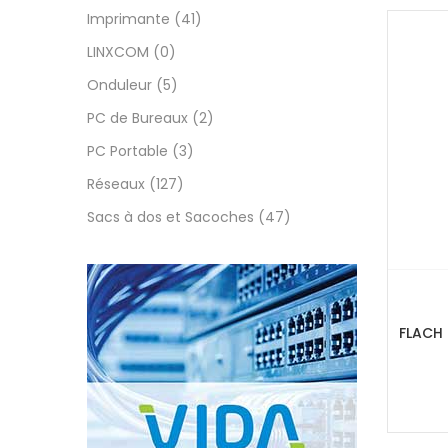
Imprimante
(41)
LINXCOM
(0)
Price:
Onduleur
(5)
On
PC de Bureaux
(2)
PC Portable
(3)
Réseaux
(127)
Sacs à dos et Sacoches
(47)
Cate
Cate
Tag
FLACH