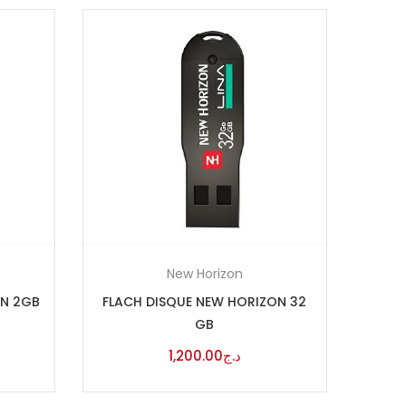
New Horizon
ON 2GB
FLACH DISQUE NEW HORIZON 32
GB
1,200.00
د.ج