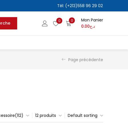
Tél: (+213)558 96 29 02
Mon Panier
0
0
erche
0.00
د.ج
Page précédente
essoire(112)
12 produits
Default sorting