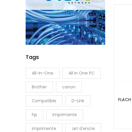
Tags
All-In-One
All in One PC
Brother
canon
FLACH
Compatible
D-Link
hp
imprimante
imprimente
Jet d'encre