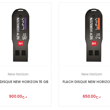
د.ج650
د.ج1,400
—
 sale
(4)
gories
gories
New Horizon
New Horizon
s
 DISQUE NEW HORIZON 16 GB
FLACH DISQUE NEW HORIZ
900.00
د.ج
650.00
د.ج