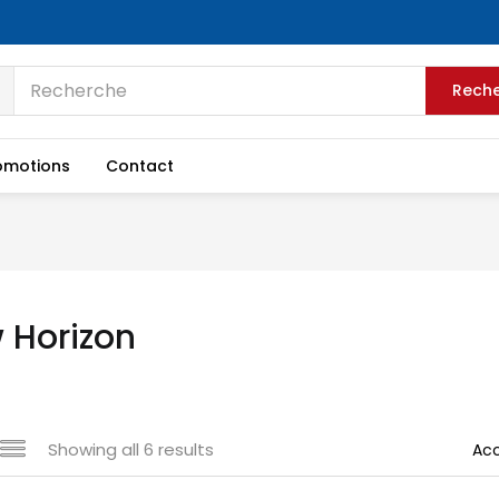
Rech
omotions
Contact
 Horizon
Showing all 6 results
Acc
e