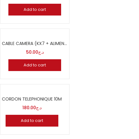
Add to cart
CABLE CAMERA (KX7 + ALIMENTATION 0.50MM) – CUIVRE – BOBINE 500M – PVC – VERT – ESTEL
50.00
د.ج
Add to cart
CORDON TELEPHONIQUE 10M
180.00
د.ج
Add to cart