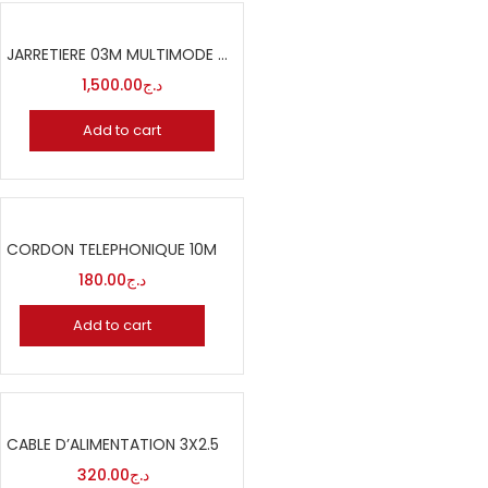
JARRETIERE 03M MULTIMODE DUPLEX – LC/UPC-LC/UPC – LSZH – VIOLET – LINXCOM
1,500.00
د.ج
Add to cart
CORDON TELEPHONIQUE 10M
180.00
د.ج
Add to cart
CABLE D’ALIMENTATION 3X2.5
320.00
د.ج