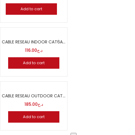
Add to cart
CABLE RESEAU INDOOR CAT6A F/FTP – CUIVRE – BOBINE 500M – LSZH – AWG23 – CCA (CR2) – BLEU – ERKA
116.00
د.ج
Add to cart
CABLE RESEAU OUTDOOR CAT6 U/FTP – CUIVRE – BOBINE 500M – PE – UC400 – S23 – AWG23/1 – NOIR – DRAKA
185.00
د.ج
Add to cart