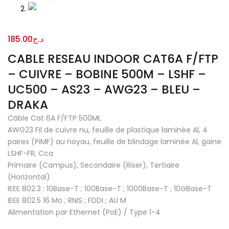
185.00
د.ج
CABLE RESEAU INDOOR CAT6A F/FTP
– CUIVRE – BOBINE 500M – LSHF –
UC500 – AS23 – AWG23 – BLEU –
DRAKA
Câble Cat 6A F/FTP 500ML
AWG23 Fil de cuivre nu, feuille de plastique laminée Al, 4
paires (PiMF) au noyau, feuille de blindage laminée Al, gaine
LSHF-FR, Cca
Primaire (Campus), Secondaire (Riser), Tertiaire
(Horizontal)
IEEE 802.3 : 10Base-T ; 100Base-T ; 1000Base-T ; 10GBase-T
IEEE 802.5 16 Mo ; RNIS ; FDDI ; AU M
Alimentation par Ethernet (PoE) / Type 1-4