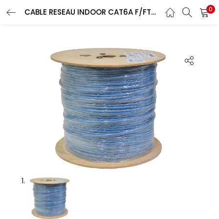
0
Recherche
CABLE RESEAU INDOOR CAT6A F/FTP – CUIVRE – BOBINE 500M – LSHF – UC500 – AS23 – AWG23 – BLEU – DRAKA
CONNEXION
REGISTRE
Entrez votre nom d'utilisateur et le mot de passe pour vous
connecter.
Se souvenir de moi
Connexion
Mot de passe perdu?