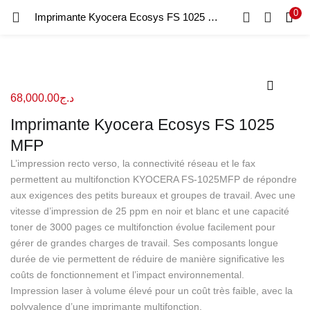
0
Recherche
Imprimante Kyocera Ecosys FS 1025 MFP
CONNEXION
REGISTRE
Entrez votre nom d'utilisateur et le mot de passe pour vous
connecter.
68,000.00
د.ج
Imprimante Kyocera Ecosys FS 1025
MFP
L’impression recto verso, la connectivité réseau et le fax
permettent au multifonction KYOCERA FS-1025MFP de répondre
Se souvenir de moi
aux exigences des petits bureaux et groupes de travail. Avec une
Connexion
vitesse d’impression de 25 ppm en noir et blanc et une capacité
toner de 3000 pages ce multifonction évolue facilement pour
Mot de passe perdu?
gérer de grandes charges de travail. Ses composants longue
durée de vie permettent de réduire de manière significative les
coûts de fonctionnement et l’impact environnemental.
Impression laser à volume élevé pour un coût très faible, avec la
polyvalence d’une imprimante multifonction.