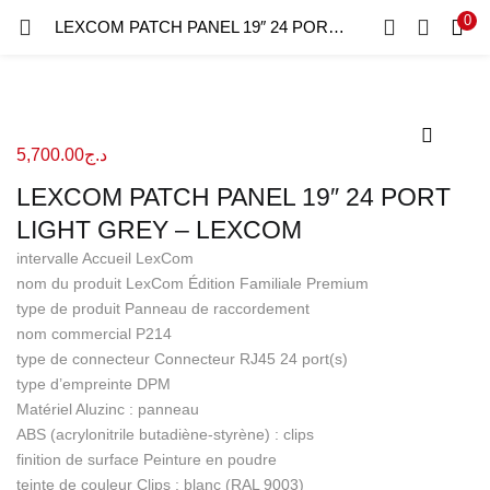
0
Recherche
LEXCOM PATCH PANEL 19″ 24 PORT LIGHT GREY – LEXCOM
CONNEXION
REGISTRE
Entrez votre nom d'utilisateur et le mot de passe pour vous
connecter.
5,700.00
د.ج
LEXCOM PATCH PANEL 19″ 24 PORT
LIGHT GREY – LEXCOM
intervalle Accueil LexCom
nom du produit LexCom Édition Familiale Premium
Se souvenir de moi
type de produit Panneau de raccordement
Connexion
nom commercial P214
type de connecteur Connecteur RJ45 24 port(s)
Mot de passe perdu?
type d’empreinte DPM
Matériel Aluzinc : panneau
ABS (acrylonitrile butadiène-styrène) : clips
finition de surface Peinture en poudre
teinte de couleur Clips : blanc (RAL 9003)