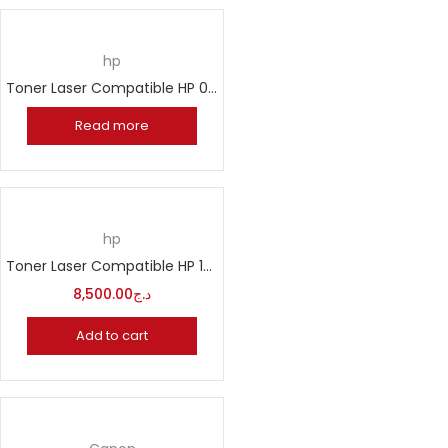
hp
Toner Laser Compatible HP 05A CE505A
Read more
hp
Toner Laser Compatible HP 125A CB540A CB541A CB542A CB543A
8,500.00
د.ج
Add to cart