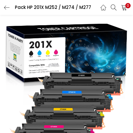
0
Recherche
Pack HP 201X M252 / M274 / M277
CONNEXION
REGISTRE
Entrez votre nom d'utilisateur et le mot de passe pour vous
connecter.
Se souvenir de moi
Connexion
Mot de passe perdu?