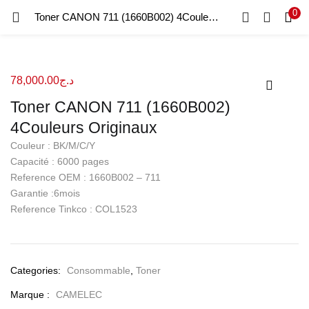
0
Recherche
Toner CANON 711 (1660B002) 4Couleurs Originaux
CONNEXION
REGISTRE
Entrez votre nom d'utilisateur et le mot de passe pour vous
78,000.00
د.ج
connecter.
Toner CANON 711 (1660B002)
4Couleurs Originaux
Couleur : BK/M/C/Y
Capacité : 6000 pages
Reference OEM : 1660B002 – 711
Se souvenir de moi
Garantie :6mois
Connexion
Reference Tinkco : COL1523
Mot de passe perdu?
Categories:
Consommable
,
Toner
Marque :
CAMELEC