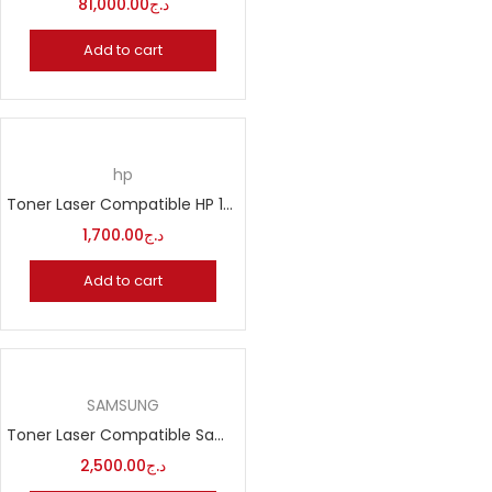
81,000.00
د.ج
Add to cart
hp
Toner Laser Compatible HP 12A Q2612A FX10
1,700.00
د.ج
Add to cart
SAMSUNG
Toner Laser Compatible Samsung MLT D111S
2,500.00
د.ج