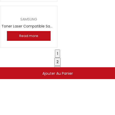
SAMSUNG
Toner Laser Compatible Samsung MLT D1092S
Read more
1
2
3
Ajouter Au Panier
4
1,800.00
د.ج