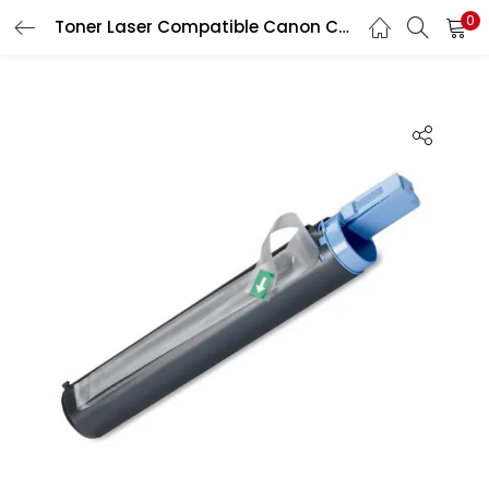
0
Recherche
Toner Laser Compatible Canon C EXV14
CONNEXION
REGISTRE
Entrez votre nom d'utilisateur et le mot de passe pour vous
connecter.
Se souvenir de moi
Connexion
Mot de passe perdu?