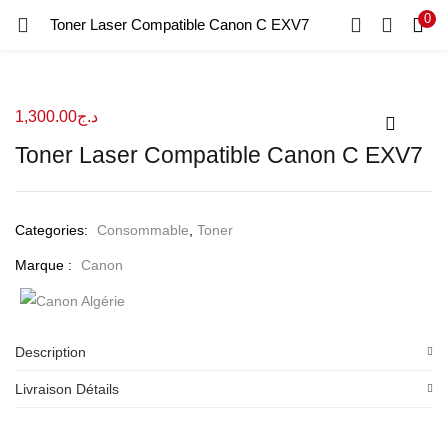
0
Recherche
Toner Laser Compatible Canon C EXV7
CONNEXION
REGISTRE
Entrez votre nom d'utilisateur et le mot de passe pour vous
1,300.00
د.ج
connecter.
Toner Laser Compatible Canon C EXV7
Categories:
Consommable
,
Toner
Se souvenir de moi
Marque :
Canon
Connexion
Mot de passe perdu?
Description
Livraison Détails