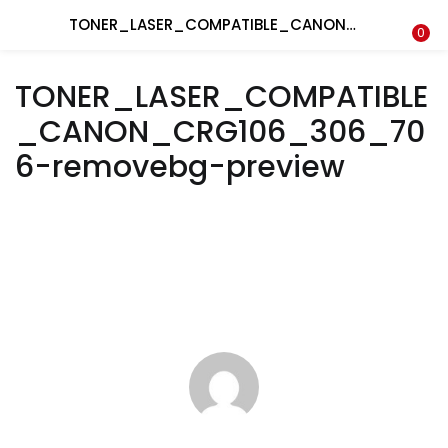
Recherche
TONER_LASER_COMPATIBLE_CANON_CRG106_306_706-removebg-preview
CONNEXION
REGISTRE
0
TONER_LASER_COMPATIBLE
Entrez votre nom d'utilisateur et le mot de passe pour vous
_CANON_CRG106_306_70
connecter.
6-removebg-preview
Se souvenir de moi
Connexion
Mot de passe perdu?