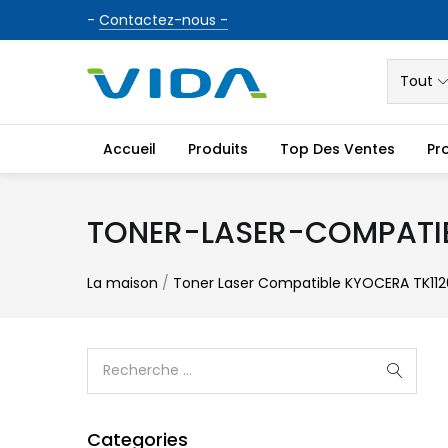
-
Contactez-nous -
Tout
Accueil
Produits
Top Des Ventes
Pr
TONER-LASER-COMPATI
La maison
/
Toner Laser Compatible KYOCERA TK112
Categories