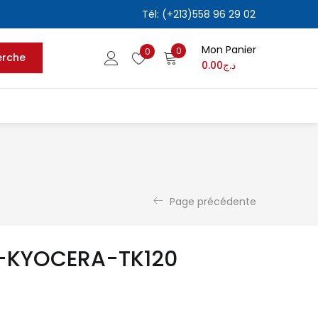
Tél: (+213)558 96 29 02
Mon Panier
0
0
erche
0.00
د.ج
Page précédente
-KYOCERA-TK120