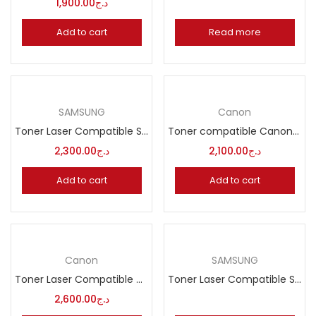
1,900.00
د.ج
Add to cart
Read more
SAMSUNG
Canon
Toner Laser Compatible Samsung SCX-D 4200 A
Toner compatible Canon 047
2,300.00
د.ج
2,100.00
د.ج
Add to cart
Add to cart
Canon
SAMSUNG
Toner Laser Compatible Canon CRG-052
Toner Laser Compatible Samsung MLT D1043S
2,600.00
د.ج