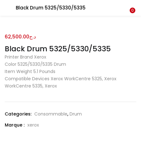
Recherche
Black Drum 5325/5330/5335
CONNEXION
REGISTRE
0
Entrez votre nom d'utilisateur et le mot de passe pour vous
62,500.00
د.ج
connecter.
Black Drum 5325/5330/5335
Printer Brand Xerox
Color 5325/5330/5335 Drum
Item Weight 5.1 Pounds
Compatible Devices Xerox WorkCentre 5325, Xerox
Se souvenir de moi
WorkCentre 5335, Xerox
Connexion
Mot de passe perdu?
Categories:
Consommable
,
Drum
Marque :
xerox