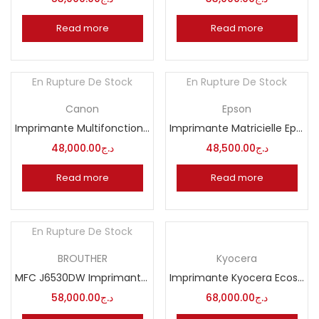
Read more
Read more
En Rupture De Stock
En Rupture De Stock
Canon
Epson
Imprimante Multifonction Reservoir Rechargeables Jet d’Encre Couleur Canon Pixma G2420
Imprimante Matricielle Epson LX 350
48,000.00
د.ج
48,500.00
د.ج
Read more
Read more
En Rupture De Stock
BROUTHER
Kyocera
MFC J6530DW Imprimante multifonction 4 en 1 jet d’encre A3 Wi-Fi
Imprimante Kyocera Ecosys FS 1025 MFP
58,000.00
د.ج
68,000.00
د.ج