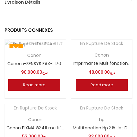
Livraison Détails
PRODUITS CONNEXES
En Rupture De Stock
En Rupture De Stock
Hot
Canon
Canon
Imprimante Multifonction Canon PIXMA G2415
Canon i-SENSYS FAX-L170
90,000.00
د.ج
48,000.00
د.ج
Read more
Read more
En Rupture De Stock
En Rupture De Stock
Canon
hp
Canon PIXMA G3411 multifonction
Multifonction Hp 315 Jet Dencre Ink Tank Couleur
53,000.00
د.ج
33,000.00
د.ج