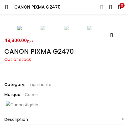
0
Recherche
CANON PIXMA G2470
CONNEXION
REGISTRE
Entrez votre nom d'utilisateur et le mot de passe pour vous
connecter.
49,800.00
د.ج
CANON PIXMA G2470
Out of stock
Se souvenir de moi
Category:
Imprimante
Connexion
Marque :
Canon
Mot de passe perdu?
Description