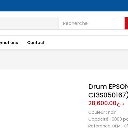
omotions
Contact
Drum EPSON
C13S050167)
28,600.00
د.ج
Couleur : noir
Capacité : 6000 p
Reference OEM : C