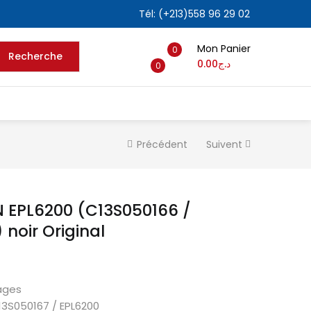
Tél: (+213)558 96 29 02
Mon Panier
0
Recherche
0.00
د.ج
0
Précédent
Suivent
 EPL6200 (C13S050166 /
 noir Original
ages
13S050167 / EPL6200