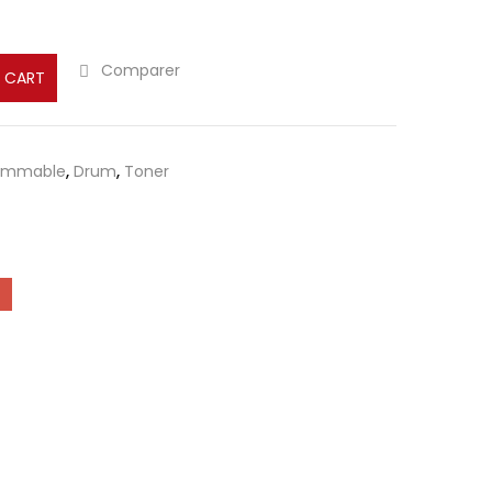
Comparer
 CART
ommable
,
Drum
,
Toner