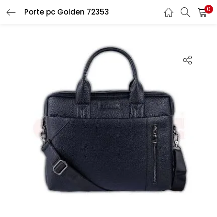
0
Recherche
Porte pc Golden 72353
CONNEXION
REGISTRE
Entrez votre nom d'utilisateur et le mot de passe pour vous
connecter.
Se souvenir de moi
Connexion
Mot de passe perdu?