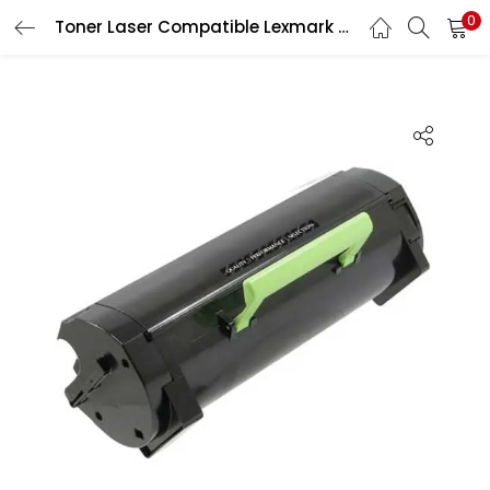
0
Recherche
Toner Laser Compatible Lexmark Ms310
CONNEXION
REGISTRE
Entrez votre nom d'utilisateur et le mot de passe pour vous
connecter.
Se souvenir de moi
Connexion
Mot de passe perdu?