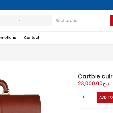
omotions
Contact
Cartble cui
23,000.00
د.ج
ADD TO