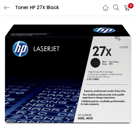
0
Recherche
Toner HP 27X Black
CONNEXION
REGISTRE
Entrez votre nom d'utilisateur et le mot de passe pour vous
connecter.
Se souvenir de moi
Connexion
Mot de passe perdu?